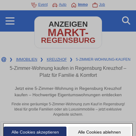
Event
Auto
Immo
Job
ANZEIGEN
MARKT-
REGENSBURG
❯
IMMOBILIEN
❯
KREUZHOF
❯
5-ZIMMER-WOHNUNG-KAUFEN
5-Zimmer-Wohnung kaufen in Regensburg Kreuzhof –
Platz für Familie & Komfort
Jetzt eine 5-Zimmer-Wohnung in Regensburg Kreuzhof
kaufen – Hochwertige Eigentumswohnungen entdecken
Finde eine geräumige 5-Zimmer-Wohnung zum Kauf in Regensburg!
Ideal für große Familien oder als Luxusimmobilie – jetzt exklusive
Angebote sichern.
Leider konnten wir derzeit keine passenden Objekte finden. Schauen Sie
Alle Cookies akzeptieren
Alle Cookies ablehnen
bald wieder vorbei!