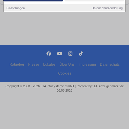
Einstellungen
Datenschutzerklärung
Ratgeber
Presse
Lokales
Über Uns
Impressum
Datenschutz
Cookies
Copyright © 2000 - 2026 | 1A Infosysteme GmbH | Content by: 1A-Anzeigenmarkt.de
06.08.2026