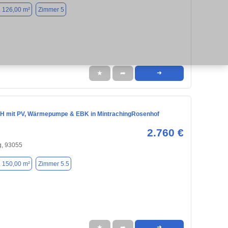
. 126,00 m²
Zimmer 5
★
➦
➜
H mit PV, Wärmepumpe & EBK in MintrachingRosenhof
2.760 €
, 93055
. 150,00 m²
Zimmer 5.5
★
➦
➜