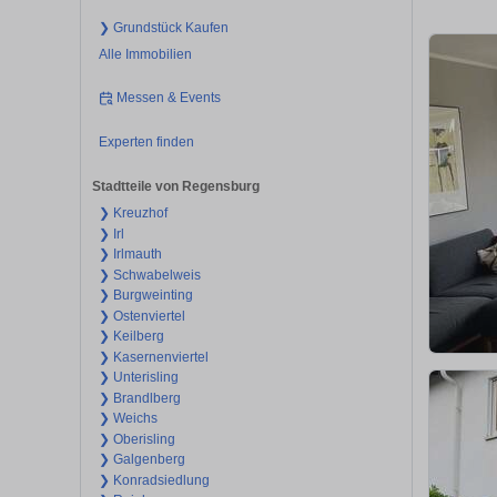
❯ Grundstück Kaufen
Alle Immobilien
Messen & Events
Experten finden
Stadtteile von Regensburg
❯ Kreuzhof
❯ Irl
❯ Irlmauth
❯ Schwabelweis
❯ Burgweinting
❯ Ostenviertel
❯ Keilberg
❯ Kasernenviertel
❯ Unterisling
❯ Brandlberg
❯ Weichs
❯ Oberisling
❯ Galgenberg
❯ Konradsiedlung