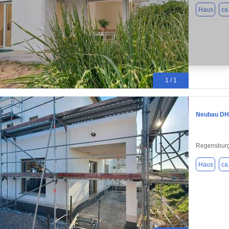
Haus
ca
1 / 1
Neubau DH
Regensburg
Haus
ca