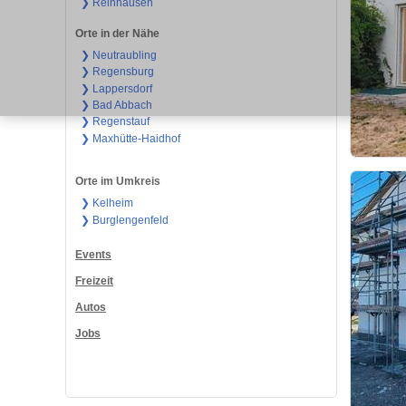
❯ Reinhausen
Orte in der Nähe
❯ Neutraubling
❯ Regensburg
❯ Lappersdorf
❯ Bad Abbach
❯ Regenstauf
❯ Maxhütte-Haidhof
Orte im Umkreis
❯ Kelheim
❯ Burglengenfeld
Events
Freizeit
Autos
Jobs