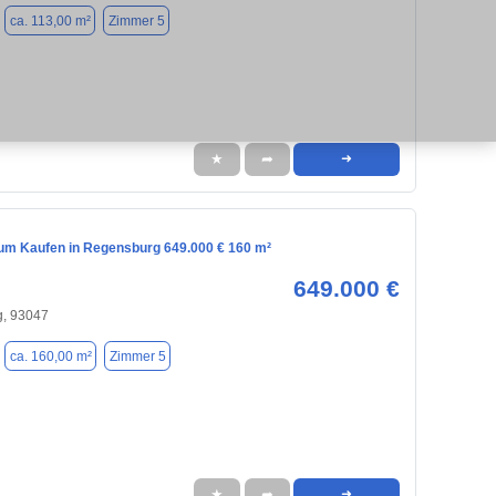
ca. 113,00 m²
Zimmer 5
★
➦
➜
m Kaufen in Regensburg 649.000 € 160 m²
649.000 €
, 93047
ca. 160,00 m²
Zimmer 5
★
➦
➜