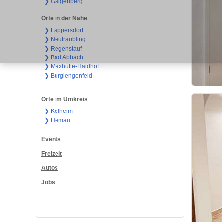
❯ Galgenberg
Orte in der Nähe
❯ Lappersdorf
❯ Neutraubling
❯ Regenstauf
❯ Bad Abbach
❯ Maxhütte-Haidhof
❯ Burglengenfeld
Orte im Umkreis
❯ Kelheim
❯ Hemau
Events
Freizeit
Autos
Jobs