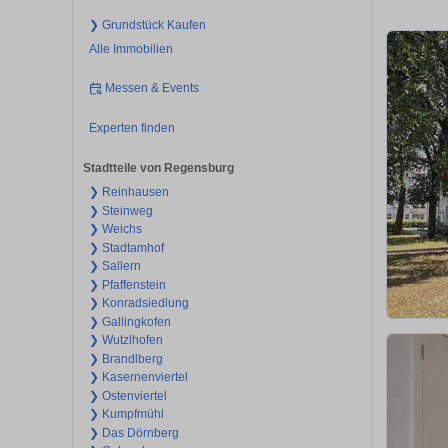
❯ Grundstück Kaufen
Alle Immobilien
Messen & Events
Experten finden
Stadtteile von Regensburg
❯ Reinhausen
❯ Steinweg
❯ Weichs
❯ Stadtamhof
❯ Sallern
❯ Pfaffenstein
❯ Konradsiedlung
❯ Gallingkofen
❯ Wutzlhofen
❯ Brandlberg
❯ Kasernenviertel
❯ Ostenviertel
❯ Kumpfmühl
❯ Das Dörnberg