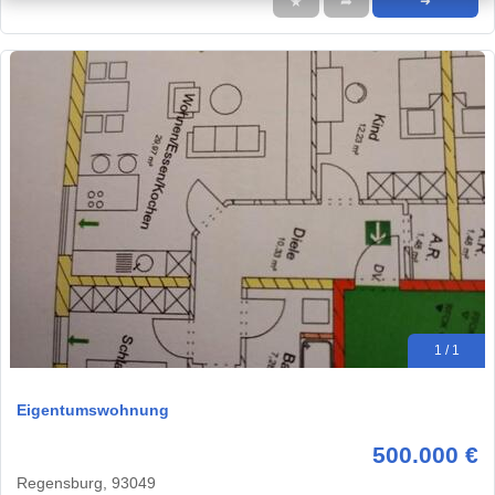
★
➦
➜
1 / 1
Eigentumswohnung
500.000 €
Regensburg, 93049