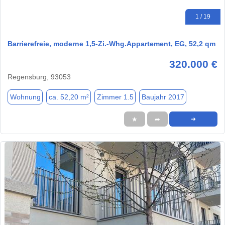
1 / 19
Barrierefreie, moderne 1,5-Zi.-Whg.Appartement, EG, 52,2 qm
320.000 €
Regensburg, 93053
Wohnung
ca. 52,20 m²
Zimmer 1.5
Baujahr 2017
★
➦
➜