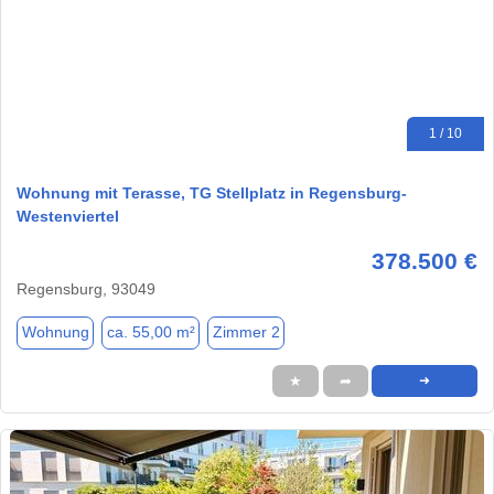
1 / 10
Wohnung mit Terasse, TG Stellplatz in Regensburg-
Westenviertel
378.500 €
Regensburg, 93049
Wohnung
ca. 55,00 m²
Zimmer 2
★
➦
➜