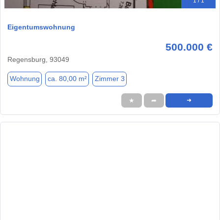
1 / 1
Eigentumswohnung
500.000 €
Regensburg, 93049
Wohnung
ca. 80,00 m²
Zimmer 3
★
➦
➜