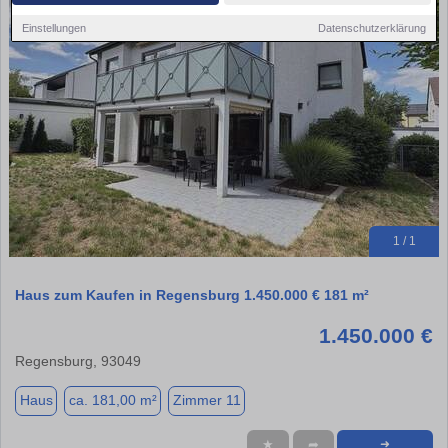
Einstellungen
Datenschutzerklärung
1 / 1
Haus zum Kaufen in Regensburg 1.450.000 € 181 m²
1.450.000 €
Regensburg, 93049
Haus
ca. 181,00 m²
Zimmer 11
★
➦
➜