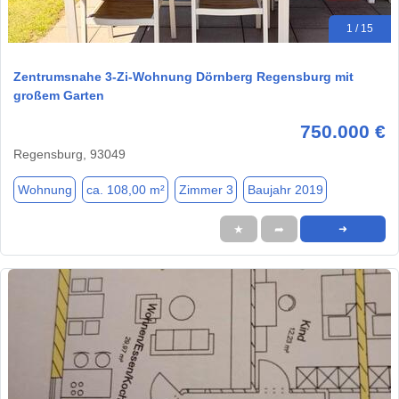
1 / 15
Zentrumsnahe 3-Zi-Wohnung Dörnberg Regensburg mit
großem Garten
750.000 €
Regensburg, 93049
Wohnung
ca. 108,00 m²
Zimmer 3
Baujahr 2019
★
➦
➜