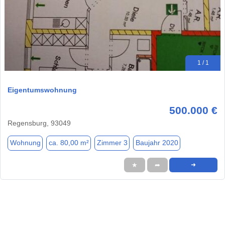
1 / 1
Eigentumswohnung
500.000 €
Regensburg, 93049
Wohnung
ca. 80,00 m²
Zimmer 3
Baujahr 2020
★
➦
➜