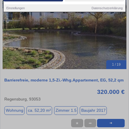
Einstellungen
Datenschutzerklärung
1 / 19
Barrierefreie, moderne 1,5-Zi.-Whg.Appartement, EG, 52,2 qm
320.000 €
Regensburg, 93053
Wohnung
ca. 52,20 m²
Zimmer 1.5
Baujahr 2017
★
➦
➜