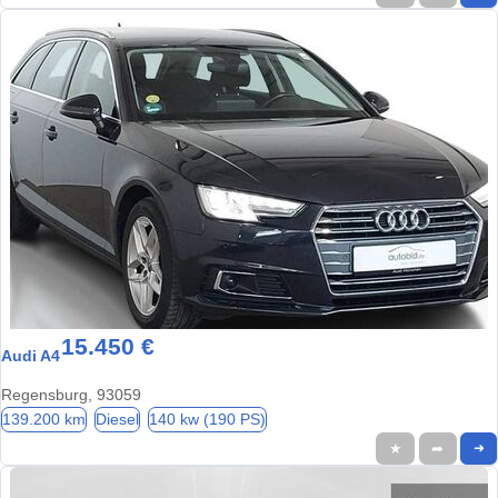
15.450 €
Audi A4
Regensburg, 93059
139.200 km
Diesel
140 kw (190 PS)
★
➦
➜