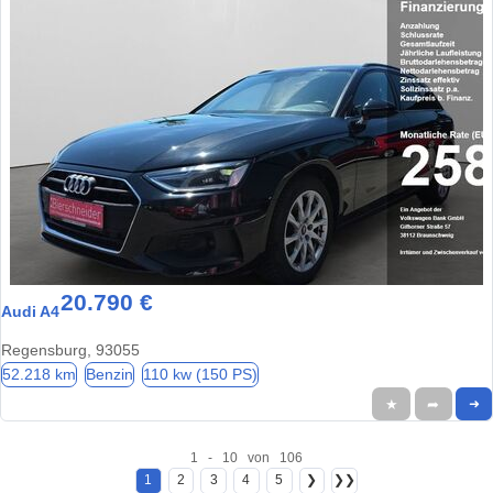
20.790 €
Audi A4
Regensburg, 93055
52.218 km
Benzin
110 kw (150 PS)
★
➦
➜
1 - 10 von 106
1
2
3
4
5
❯
❯❯