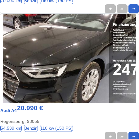
70.000 km
Benzin
140 kw (190 PS)
★
➦
➜
20.990 €
Audi A4
Regensburg, 93055
54.539 km
Benzin
110 kw (150 PS)
★
➦
➜