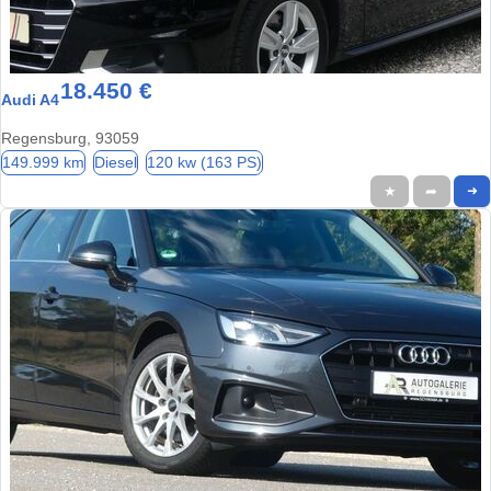
18.450 €
Audi A4
Regensburg, 93059
149.999 km
Diesel
120 kw (163 PS)
★
➦
➜