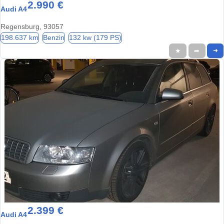
2.990 €
Audi A4
Regensburg, 93057
198.637 km
Benzin
132 kw (179 PS)
★
➦
➜
2.399 €
Audi A4