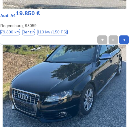
19.850 €
Audi A4
Regensburg, 93059
79.800 km
Benzin
110 kw (150 PS)
★
➦
➜