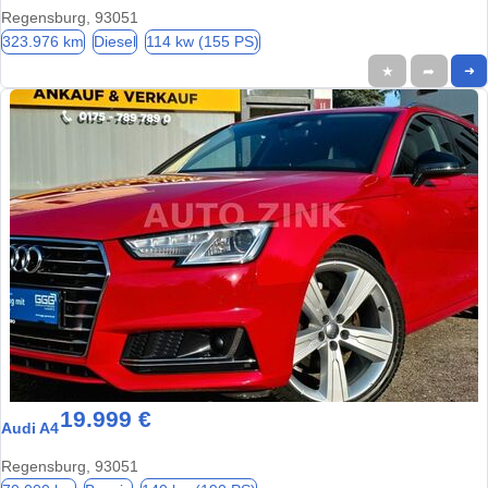
Regensburg, 93051
323.976 km
Diesel
114 kw (155 PS)
★
➦
➜
19.999 €
Audi A4
Regensburg, 93051