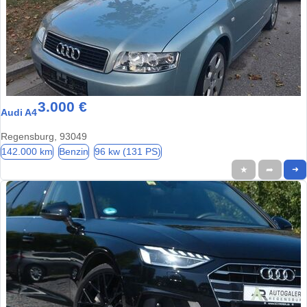
3.000 €
Audi A4
Regensburg, 93049
142.000 km
Benzin
96 kw (131 PS)
★
➦
➜