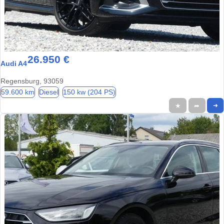
26.950 €
Audi A4
Regensburg, 93059
59.600 km
Diesel
150 kw (204 PS)
★
➦
➜