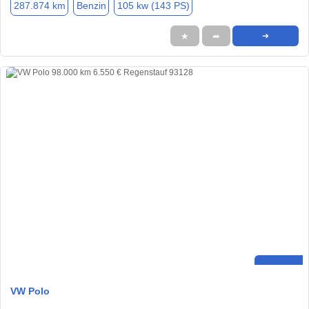
287.874 km
Benzin
105 kw (143 PS)
★
➦
➜
VW Polo