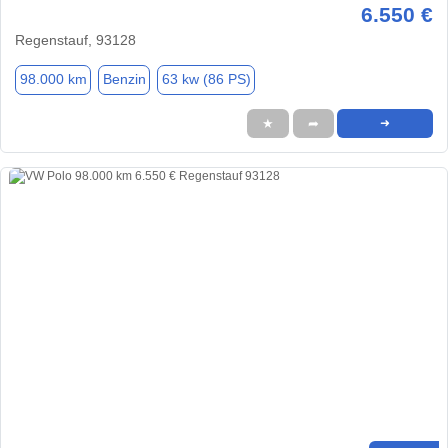
6.550 €
Regenstauf, 93128
98.000 km
Benzin
63 kw (86 PS)
★
➦
➜