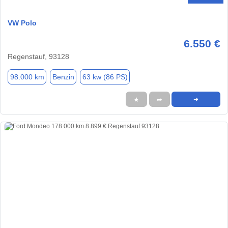
VW Polo
6.550 €
Regenstauf, 93128
98.000 km
Benzin
63 kw (86 PS)
★
➦
➜