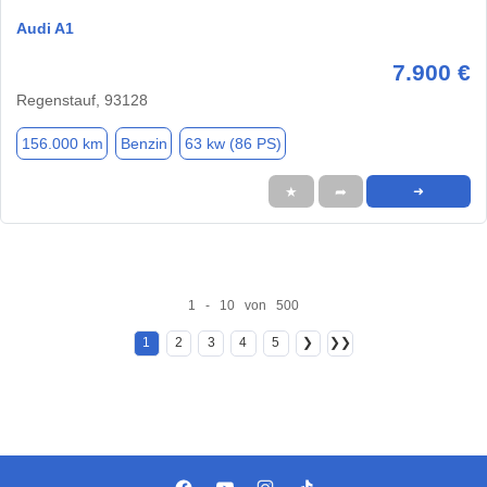
Audi A1
7.900 €
Regenstauf, 93128
156.000 km
Benzin
63 kw (86 PS)
★
➦
➜
1 - 10 von 500
1
2
3
4
5
❯
❯❯