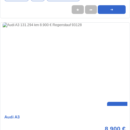
★
➦
➜
Audi A3
8.900 €