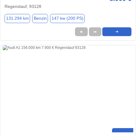
Regenstauf, 93128
131.294 km
Benzin
147 kw (200 PS)
★
➦
➜