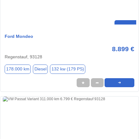
Ford Mondeo
8.899 €
Regenstauf, 93128
178.000 km
Diesel
132 kw (179 PS)
★
➦
➜