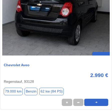
Chevrolet Aveo
2.990 €
Regenstauf, 93128
79.000 km
Benzin
62 kw (84 PS)
★
➦
➜