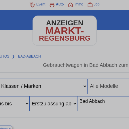
Event
Auto
Immo
Job
ANZEIGEN
MARKT-
REGENSBURG
UTOS
❯
BAD-ABBACH
Gebrauchtwagen in Bad Abbach zum b
×