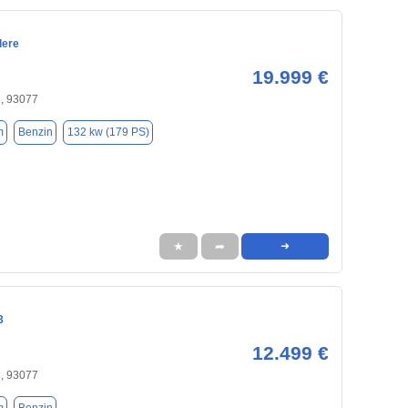
dere
19.999 €
, 93077
m
Benzin
132 kw (179 PS)
★
➦
➜
3
12.499 €
, 93077