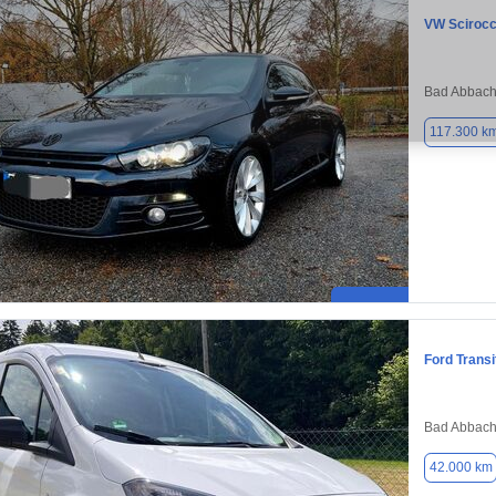
VW Sciroc
Bad Abbach
117.300 k
Ford Transi
Bad Abbach
42.000 km