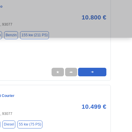
co
10.800 €
, 93077
m
Benzin
155 kw (211 PS)
★
➦
➜
t Courier
10.499 €
, 93077
Diesel
55 kw (75 PS)