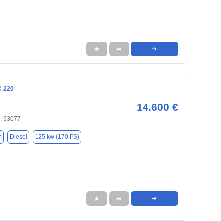
★
➦
➜
C 220
14.600 €
, 93077
m
Diesel
125 kw (170 PS)
★
➦
➜