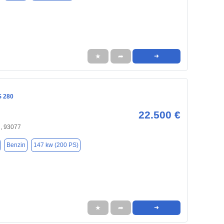
★
➦
➜
S 280
22.500 €
, 93077
Benzin
147 kw (200 PS)
★
➦
➜