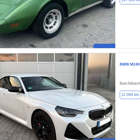
107.000 k
BMW M240
Bad Abbach
12.000 km