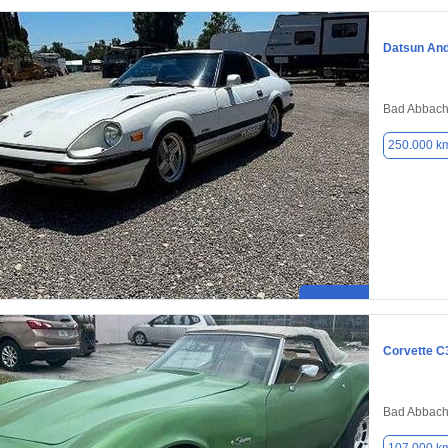
Datsun An
Bad Abbach
250.000 k
Corvette C
Bad Abbach