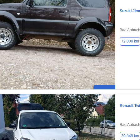
Suzuki Jim
Bad Abbach
72.000 km
Renault Tw
Bad Abbach
30.849 km