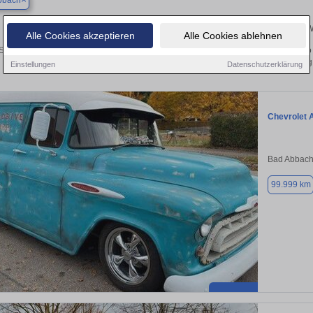
bbach
Ihr perfektes Autoangebot in Bad Abbach – Gebrauch
Alle Cookies akzeptieren
Alle Cookies ablehnen
 Suche nach einem Gebrauchtwagen in Bad Abbach? Ob Kleinwagen, SUV, Cabrio ode
Sie Ihr Auto kostenlos oder finden Sie Ihr nächstes Fahrze
Einstellungen
Datenschutzerklärung
Chevrolet 
Bad Abbach
99.999 km