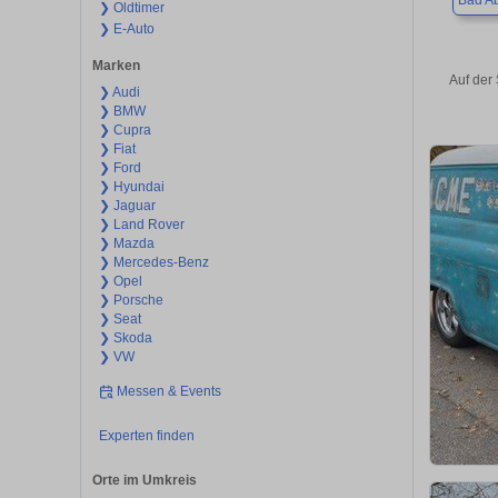
Bad A
❯ Oldtimer
❯ E-Auto
Marken
Auf der
❯ Audi
❯ BMW
❯ Cupra
❯ Fiat
❯ Ford
❯ Hyundai
❯ Jaguar
❯ Land Rover
❯ Mazda
❯ Mercedes-Benz
❯ Opel
❯ Porsche
❯ Seat
❯ Skoda
❯ VW
Messen & Events
Experten finden
Orte im Umkreis