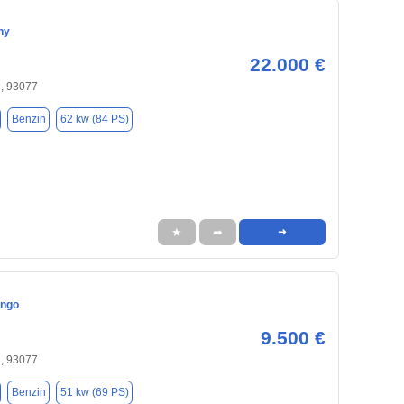
ny
22.000 €
, 93077
Benzin
62 kw (84 PS)
★
➦
➜
ingo
9.500 €
, 93077
Benzin
51 kw (69 PS)