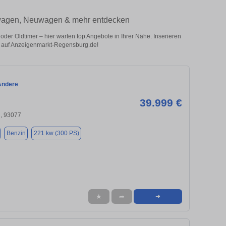
twagen, Neuwagen & mehr entdecken
r Oldtimer – hier warten top Angebote in Ihrer Nähe. Inserieren
ug auf Anzeigenmarkt-Regensburg.de!
Andere
39.999 €
, 93077
Benzin
221 kw (300 PS)
★
➦
➜