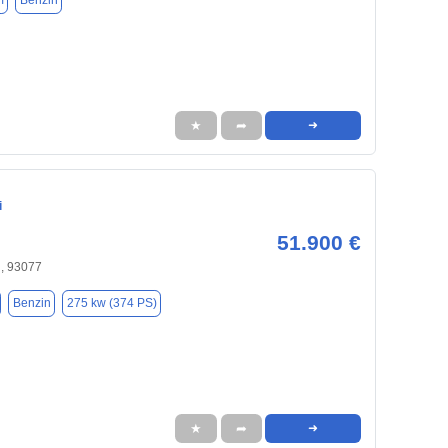
m
Benzin
★
➦
➜
i
51.900 €
, 93077
Benzin
275 kw (374 PS)
★
➦
➜