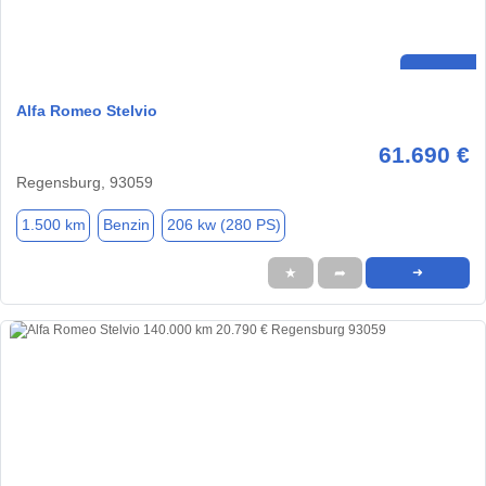
Alfa Romeo Stelvio
61.690 €
Regensburg, 93059
1.500 km
Benzin
206 kw (280 PS)
★
➦
➜