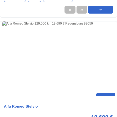
★
➦
➜
Alfa Romeo Stelvio
19.690 €