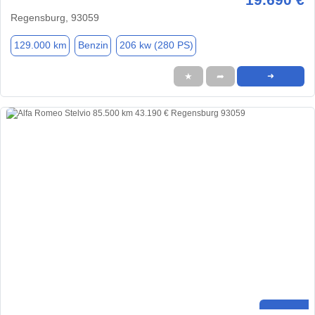
Regensburg, 93059
129.000 km
Benzin
206 kw (280 PS)
★
➦
➜