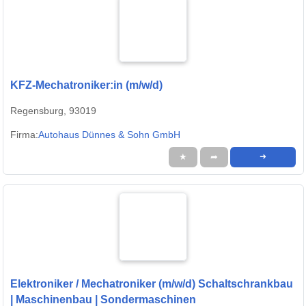
KFZ-Mechatroniker:in (m/w/d)
Regensburg, 93019
Firma:
Autohaus Dünnes & Sohn GmbH
★
➦
➜
Elektroniker / Mechatroniker (m/w/d) Schaltschrankbau
| Maschinenbau | Sondermaschinen