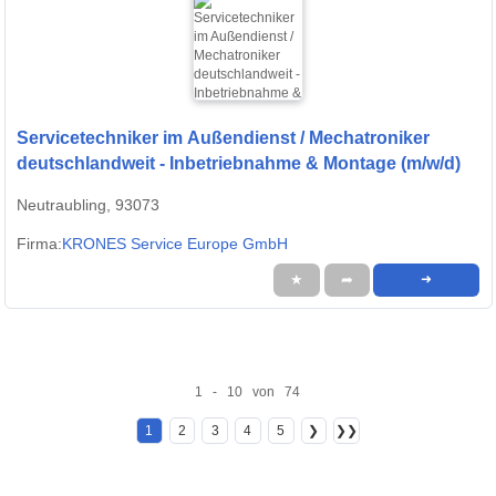
Servicetechniker im Außendienst / Mechatroniker
deutschlandweit - Inbetriebnahme & Montage (m/w/d)
Neutraubling, 93073
Firma:
KRONES Service Europe GmbH
★
➦
➜
1 - 10 von 74
1
2
3
4
5
❯
❯❯