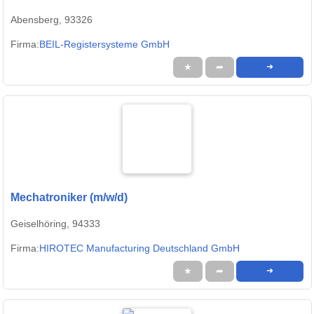
Abensberg, 93326
Firma:
BEIL-Registersysteme GmbH
★
➦
➜
Mechatroniker (m/w/d)
Geiselhöring, 94333
Firma:
HIROTEC Manufacturing Deutschland GmbH
★
➦
➜