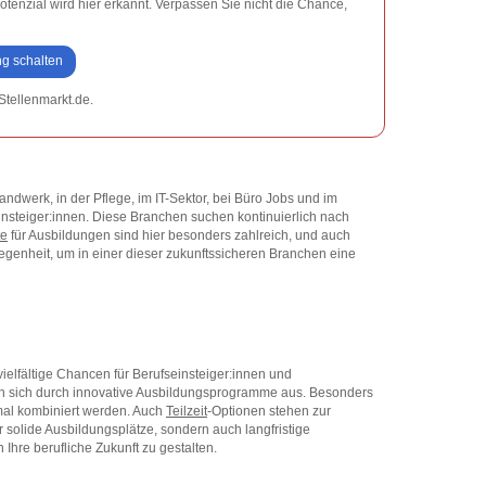
Potenzial wird hier erkannt. Verpassen Sie nicht die Chance,
ng schalten
Stellenmarkt.de.
ndwerk, in der Pflege, im IT-Sektor, bei Büro Jobs und im
insteiger:innen. Diese Branchen suchen kontinuierlich nach
te
für Ausbildungen sind hier besonders zahlreich, und auch
legenheit, um in einer dieser zukunftssicheren Branchen eine
elfältige Chancen für Berufseinsteiger:innen und
en sich durch innovative Ausbildungsprogramme aus. Besonders
imal kombiniert werden. Auch
Teilzeit
-Optionen stehen zur
r solide Ausbildungsplätze, sondern auch langfristige
hre berufliche Zukunft zu gestalten.