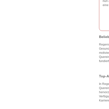
nun 
eine
Belie
Regensb
Gesundh
motivie
Querein
fundier
Top-A
In Rege
Querein
hervorz
Verfügu
Karrier