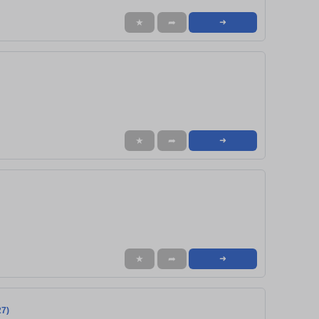
★
➦
➜
★
➦
➜
★
➦
➜
27)