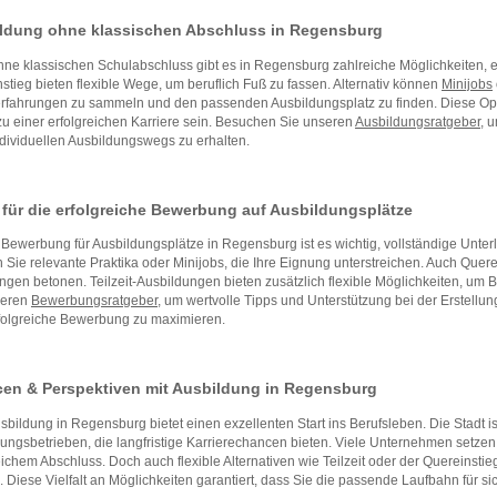
ldung ohne klassischen Abschluss in Regensburg
ne klassischen Schulabschluss gibt es in Regensburg zahlreiche Möglichkeiten,
stieg bieten flexible Wege, um beruflich Fuß zu fassen. Alternativ können
Minijobs
rfahrungen zu sammeln und den passenden Ausbildungsplatz zu finden. Diese Opti
 zu einer erfolgreichen Karriere sein. Besuchen Sie unseren
Ausbildungsratgeber
, 
ndividuellen Ausbildungswegs zu erhalten.
 für die erfolgreiche Bewerbung auf Ausbildungsplätze
 Bewerbung für Ausbildungsplätze in Regensburg ist es wichtig, vollständige Unter
Sie relevante Praktika oder Minijobs, die Ihre Eignung unterstreichen. Auch Quer
ngen betonen. Teilzeit-Ausbildungen bieten zusätzlich flexible Möglichkeiten, um
seren
Bewerbungsratgeber
, um wertvolle Tipps und Unterstützung bei der Erstell
folgreiche Bewerbung zu maximieren.
en & Perspektiven mit Ausbildung in Regensburg
sbildung in Regensburg bietet einen exzellenten Start ins Berufsleben. Die Stadt ist
ungsbetrieben, die langfristige Karrierechancen bieten. Viele Unternehmen setze
eichem Abschluss. Doch auch flexible Alternativen wie Teilzeit oder der Quereinsti
 Diese Vielfalt an Möglichkeiten garantiert, dass Sie die passende Laufbahn für si