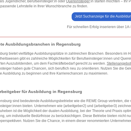
als Jugendlicher, Berufseinsteiger:in oder
Quereinsteiger
:in starten möchten – Ihr 
 passende Lehrstelle in Ihrer Wunschbranche zu finden.
Jetzt Suchanzeige für die Ausbildu
Für schnellen Erfolg inserieren über 1A-
bte Ausbildungsbranchen in Regensburg
urg bietet vielfältige Ausbildungsplätze in zahlreichen Branchen. Besonders im Ha
eitswesen gibt es zahlreiche Möglichkeiten für Berufseinsteiger:innen und Quere
rten Auszubildenden, um dem Fachkräftebedarf gerecht zu werden.
Stellenangebo
steiger haben gute Chancen, sich beruflich neu zu orientieren. Nutzen Sie die Ge
te Ausbildung zu beginnen und Ihre Karrierechancen zu maximieren.
rbeitgeber für Ausbildung in Regensburg
nsburg sind bedeutende Ausbildungsbetriebe wie die REWE Group vertreten, die vi
steiger:innen bieten. Unternehmen wie {arbeitgeber2} und {arbeitgeber3} zeichn
uheben ist die Möglichkeit der dualen Ausbildung, bei der Theorie und Praxis opt
ng, um individuelle Bedürfnisse zu berücksichtigen. Diese Betriebe bieten nicht nu
eperspektiven. Nutzen Sie die Chance, in einem dieser renommierten Unternehmen I