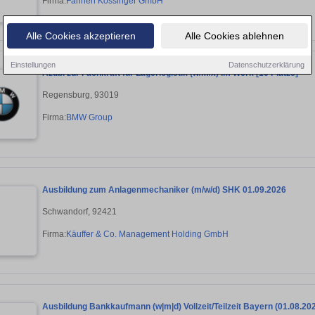
Firma:
Fahnen Kössinger GmbH
Alle Cookies akzeptieren
Alle Cookies ablehnen
Einstellungen
Datenschutzerklärung
Azubi zur Fachkraft für Lagerlogistik (w/m/x) im Werk [10 Plätze]
Regensburg, 93019
Firma:
BMW Group
Ausbildung zum Anlagenmechaniker (m/w/d) SHK 01.09.2026
Schwandorf, 92421
Firma:
Käuffer & Co. Management Holding GmbH
Ausbildung Bankkaufmann (w|m|d) Vollzeit/Teilzeit Bayern (01.08.20