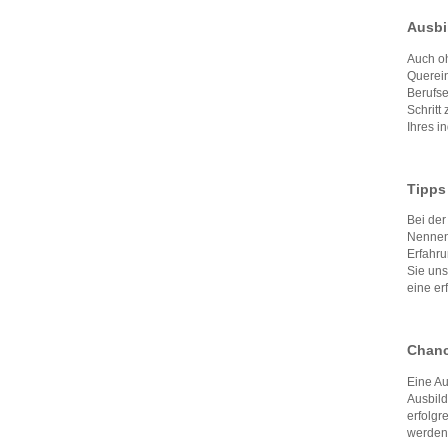
Ausbi
Auch oh
Querein
Berufse
Schritt
Ihres i
Tipps
Bei der
Nennen 
Erfahru
Sie un
eine er
Chanc
Eine Au
Ausbild
erfolgr
werden.