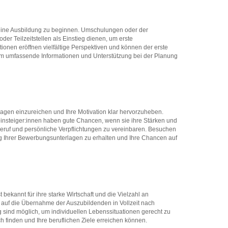
 eine Ausbildung zu beginnen. Umschulungen oder der
oder Teilzeitstellen als Einstieg dienen, um erste
onen eröffnen vielfältige Perspektiven und können der erste
um umfassende Informationen und Unterstützung bei der Planung
lagen einzureichen und Ihre Motivation klar hervorzuheben.
einsteiger:innen haben gute Chancen, wenn sie ihre Stärken und
 Beruf und persönliche Verpflichtungen zu vereinbaren. Besuchen
ung Ihrer Bewerbungsunterlagen zu erhalten und Ihre Chancen auf
 bekannt für ihre starke Wirtschaft und die Vielzahl an
n auf die Übernahme der Auszubildenden in Vollzeit nach
eg sind möglich, um individuellen Lebenssituationen gerecht zu
ch finden und Ihre beruflichen Ziele erreichen können.