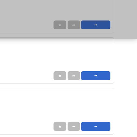
★
➦
➜
★
➦
➜
★
➦
➜