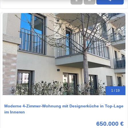
★
➦
➜
1 / 19
Moderne 4-Zimmer-Wohnung mit Designerküche in Top-Lage
im Inneren
650.000 €