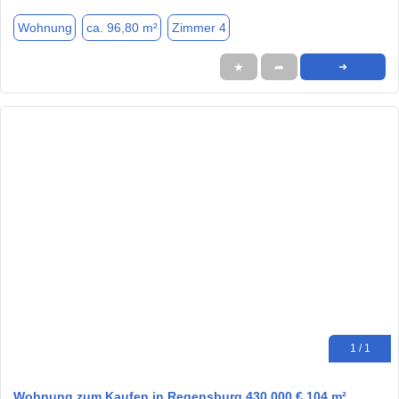
Wohnung
ca. 96,80 m²
Zimmer 4
★
➦
➜
1 / 1
Wohnung zum Kaufen in Regensburg 430.000 € 104 m²