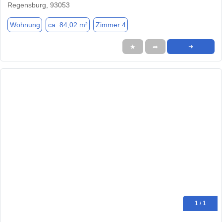
Regensburg, 93053
Wohnung
ca. 84,02 m²
Zimmer 4
★
➦
➜
1 / 1