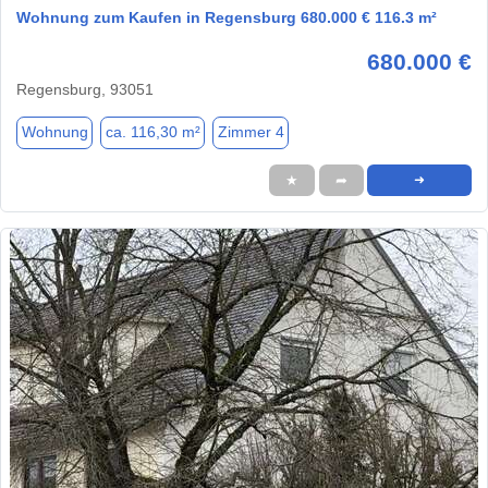
Wohnung zum Kaufen in Regensburg 680.000 € 116.3 m²
680.000 €
Regensburg, 93051
Wohnung
ca. 116,30 m²
Zimmer 4
★
➦
➜