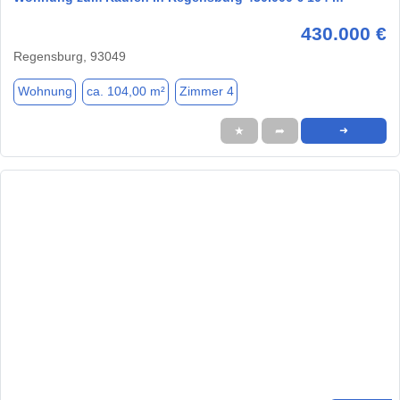
430.000 €
Regensburg, 93049
Wohnung
ca. 104,00 m²
Zimmer 4
★
➦
➜