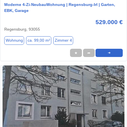
Moderne 4-Zi-NeubauWohnung | Regensburg-Irl | Garten,
EBK, Garage
529.000 €
Regensburg, 93055
Wohnung
ca. 99,00 m²
Zimmer 4
★
➦
➜