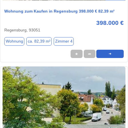
Wohnung zum Kaufen in Regensburg 398.000 € 82.39 m²
398.000 €
Regensburg, 93051
Wohnung
ca. 82,39 m²
Zimmer 4
★
➦
➜