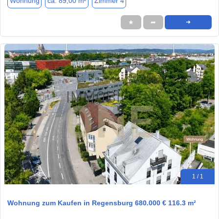
Wohnung
ca. 89,00 m²
Zimmer 4
★
➦
➜
1 / 1
Wohnung zum Kaufen in Regensburg 680.000 € 116.3 m²