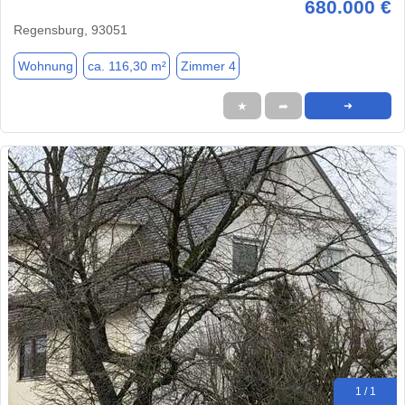
680.000 €
Regensburg, 93051
Wohnung
ca. 116,30 m²
Zimmer 4
★
➦
➜
1 / 1