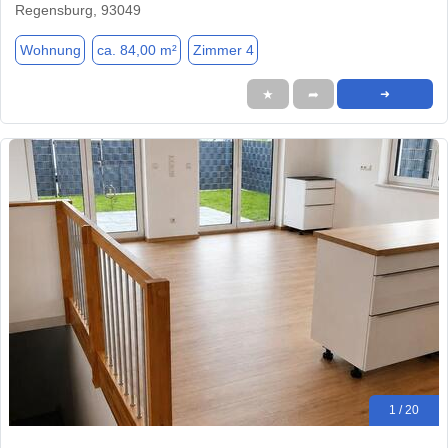
Regensburg, 93049
Wohnung
ca. 84,00 m²
Zimmer 4
★
➦
➜
1 / 20