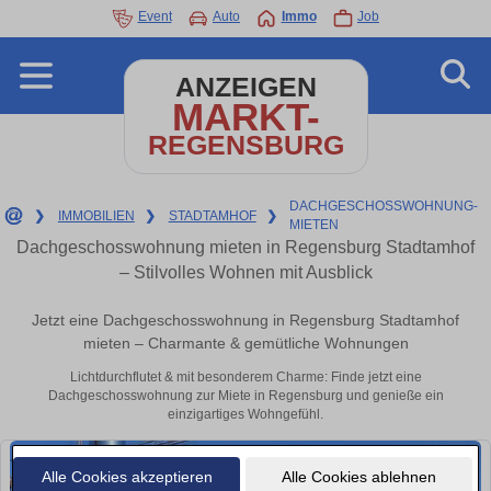
Event
Auto
Immo
Job
ANZEIGEN
MARKT-
REGENSBURG
DACHGESCHOSSWOHNUNG-
❯
IMMOBILIEN
❯
STADTAMHOF
❯
MIETEN
Dachgeschosswohnung mieten in Regensburg Stadtamhof
– Stilvolles Wohnen mit Ausblick
Jetzt eine Dachgeschosswohnung in Regensburg Stadtamhof
mieten – Charmante & gemütliche Wohnungen
Lichtdurchflutet & mit besonderem Charme: Finde jetzt eine
Dachgeschosswohnung zur Miete in Regensburg und genieße ein
einzigartiges Wohngefühl.
Alle Cookies akzeptieren
Alle Cookies ablehnen