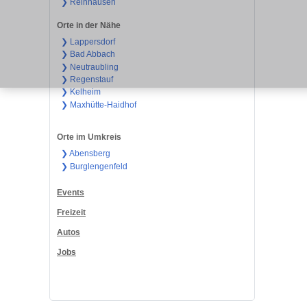
❯ Reinhausen
Orte in der Nähe
❯ Lappersdorf
❯ Bad Abbach
❯ Neutraubling
❯ Regenstauf
❯ Kelheim
❯ Maxhütte-Haidhof
Orte im Umkreis
❯ Abensberg
❯ Burglengenfeld
Events
Freizeit
Autos
Jobs