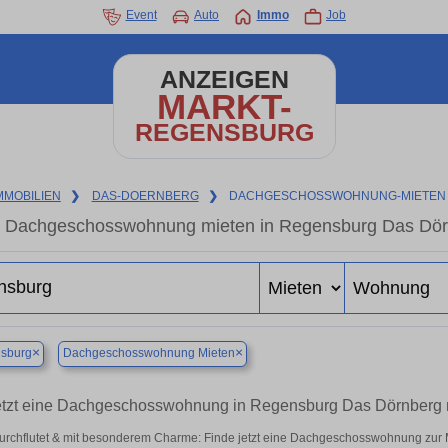
Event
Auto
Immo
Job
ANZEIGEN
MARKT-
REGENSBURG
MMOBILIEN
❯
DAS-DOERNBERG
❯
DACHGESCHOSSWOHNUNG-MIETEN
Dachgeschosswohnung mieten in Regensburg Das Dörnb
×
×
sburg
Dachgeschosswohnung Mieten
etzt eine Dachgeschosswohnung in Regensburg Das Dörnberg
durchflutet & mit besonderem Charme: Finde jetzt eine Dachgeschosswohnung zur 