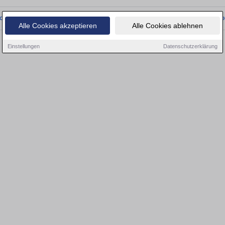
onnten wir derzeit keine passenden Objekte finden. Schauen Sie bald wieder vo
Alle Cookies akzeptieren
Alle Cookies ablehnen
Einstellungen
Datenschutzerklärung