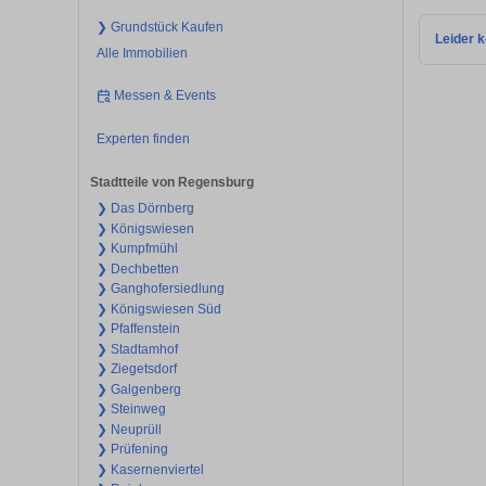
❯ Grundstück Kaufen
Leider k
Alle Immobilien
Messen & Events
Experten finden
Stadtteile von Regensburg
❯ Das Dörnberg
❯ Königswiesen
❯ Kumpfmühl
❯ Dechbetten
❯ Ganghofersiedlung
❯ Königswiesen Süd
❯ Pfaffenstein
❯ Stadtamhof
❯ Ziegetsdorf
❯ Galgenberg
❯ Steinweg
❯ Neuprüll
❯ Prüfening
❯ Kasernenviertel