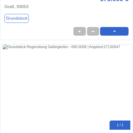
Graß, 93053
Grundstück
★
➦
➜
1 / 1