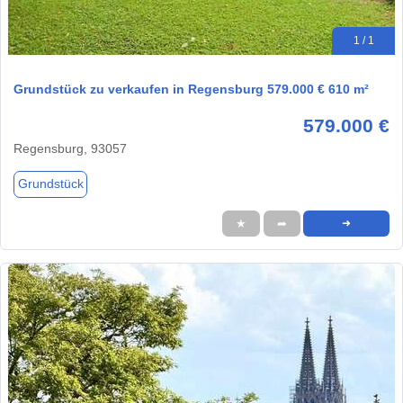
1 / 1
Grundstück zu verkaufen in Regensburg 579.000 € 610 m²
579.000 €
Regensburg, 93057
Grundstück
★
➦
➜