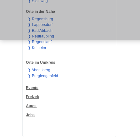
❯ Steinweg
Orte in der Nähe
❯ Regensburg
❯ Lappersdorf
❯ Bad Abbach
❯ Neutraubling
❯ Regenstauf
❯ Kelheim
Orte im Umkreis
❯ Abensberg
❯ Burglengenfeld
Events
Freizeit
Autos
Jobs