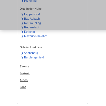
❯ Prüfening
Orte in der Nähe
❯ Lappersdorf
❯ Bad Abbach
❯ Neutraubling
❯ Regenstauf
❯ Kelheim
❯ Maxhütte-Haidhof
Orte im Umkreis
❯ Abensberg
❯ Burglengenfeld
Events
Freizeit
Autos
Jobs