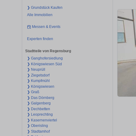
❯ Grundstück Kaufen
Alle Immobilien
Messen & Events
Experten finden
Stadtteile von Regensburg
❯ Ganghofersiedlung
❯ Königswiesen Süd
❯ Neuprüll
❯ Ziegetsdorf
❯ Kumpfmühl
❯ Königswiesen
❯ Graß
❯ Das Dörnberg
❯ Galgenberg
❯ Dechbetten
❯ Leoprechting
❯ Kasernenviertel
❯ Oberisling
❯ Stadtamhof