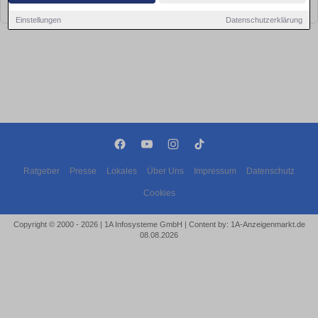
bald wieder vorbei!
Einstellungen
Datenschutzerklärung
Ratgeber
Presse
Lokales
Über Uns
Impressum
Datenschutz
Cookies
Copyright © 2000 - 2026 | 1A Infosysteme GmbH | Content by: 1A-Anzeigenmarkt.de
08.08.2026