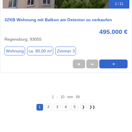
1 / 11
3ZKB Wohnung mit Balkon am Ostentor zu verkaufen
495.000 €
Regensburg, 93055
Wohnung
ca. 80,00 m²
Zimmer 3
★
➦
➜
1 - 10 von 58
1
2
3
4
5
❯
❯❯