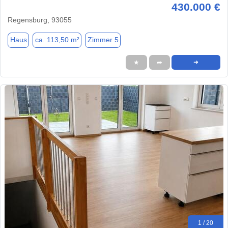
430.000 €
Regensburg, 93055
Haus
ca. 113,50 m²
Zimmer 5
★
➦
➜
1 / 20