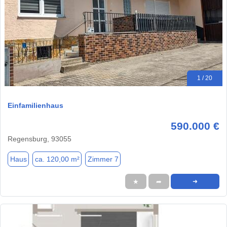
1 / 20
Einfamilienhaus
590.000 €
Regensburg, 93055
Haus
ca. 120,00 m²
Zimmer 7
★
➦
➜