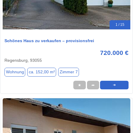
1 / 15
Schönes Haus zu verkaufen – provisionsfrei
720.000 €
Regensburg, 93055
Wohnung
ca. 152,00 m²
Zimmer 7
★
➦
➜