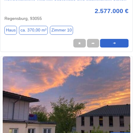
2.577.000 €
Regensburg, 93055
Haus
ca. 370,00 m²
Zimmer 10
★
➦
➜