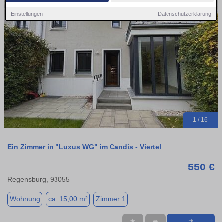
Einstellungen
Datenschutzerklärung
1 / 16
Ein Zimmer in "Luxus WG" im Candis - Viertel
550 €
Regensburg, 93055
Wohnung
ca. 15,00 m²
Zimmer 1
★
➦
➜