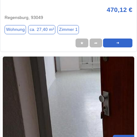
470,12 €
Regensburg, 93049
Wohnung
ca. 27,40 m²
Zimmer 1
★
➦
➜