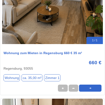
1 / 1
Wohnung zum Mieten in Regensburg 660 € 35 m²
660 €
Regensburg, 93055
Wohnung
ca. 35,00 m²
Zimmer 1
★
➦
➜