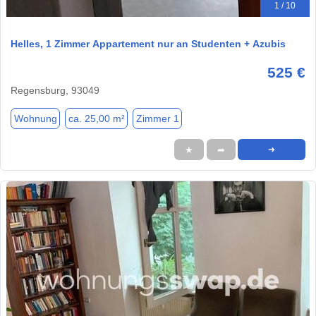
1 / 10
Helles, 1 Zimmer Appartement nur an Studenten + Azubis
525 €
Regensburg, 93049
Wohnung
ca. 25,00 m²
Zimmer 1
★
➦
➜