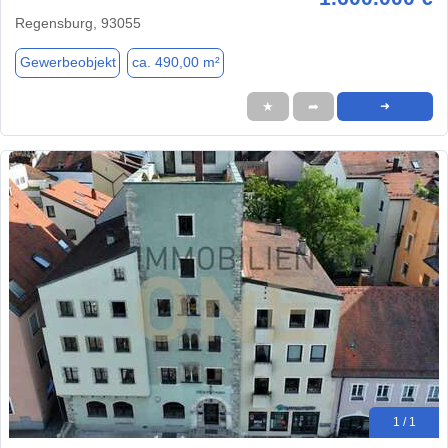
Regensburg, 93055
Gewerbeobjekt
ca. 490,00 m²
★
➦
➜
1 / 1