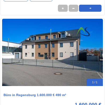
★
➦
➜
1 / 1
Büro in Regensburg 1.600.000 € 490 m²
1.600.000 €