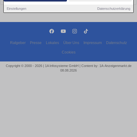
Einstellungen
Datenschutzerklärung
Ratgeber
Presse
Lokales
Über Uns
Impressum
Datenschutz
Cookies
Copyright © 2000 - 2026 | 1A Infosysteme GmbH | Content by: 1A-Anzeigenmarkt.de
08.08.2026