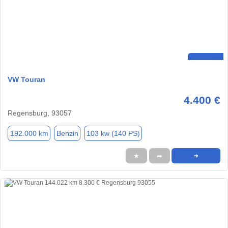
VW Touran
4.400 €
Regensburg, 93057
192.000 km
Benzin
103 kw (140 PS)
★
➦
➜