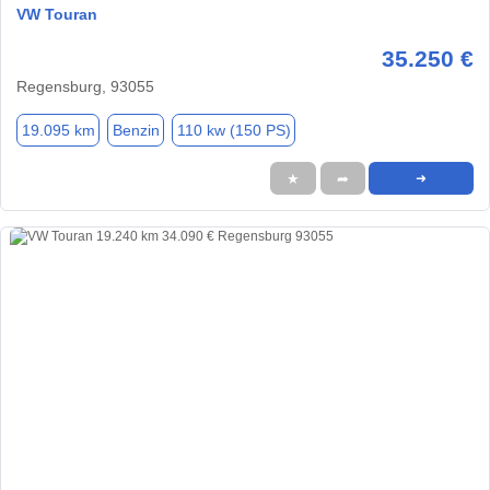
VW Touran
35.250 €
Regensburg, 93055
19.095 km
Benzin
110 kw (150 PS)
★
➦
➜