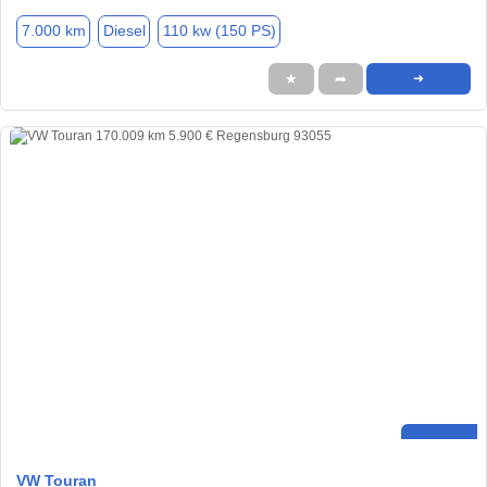
7.000 km
Diesel
110 kw (150 PS)
★
➦
➜
VW Touran