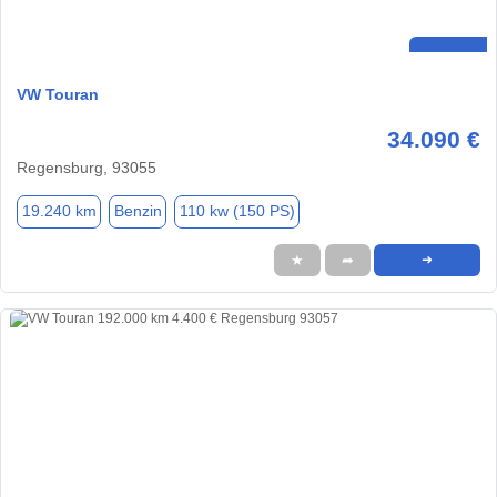
VW Touran
34.090 €
Regensburg, 93055
19.240 km
Benzin
110 kw (150 PS)
★
➦
➜