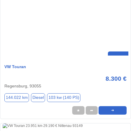
VW Touran
8.300 €
Regensburg, 93055
144.022 km
Diesel
103 kw (140 PS)
★
➦
➜