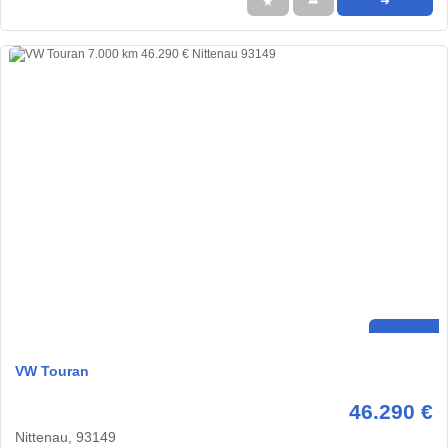
★
➦
➜
VW Touran
46.290 €
Nittenau, 93149