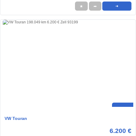
★
➦
➜
VW Touran
6.200 €