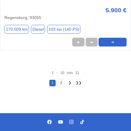
5.900 €
Regensburg, 93055
170.009 km
Diesel
103 kw (140 PS)
★
➦
➜
1 - 10 von 11
1
2
❯
❯❯