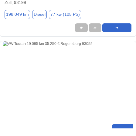
Zell, 93199
198.049 km
Diesel
77 kw (105 PS)
★
➦
➜