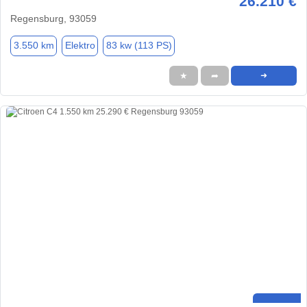
26.210 €
Regensburg, 93059
3.550 km
Elektro
83 kw (113 PS)
★
➦
➜