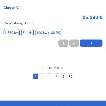
Citroen C4
25.290 €
Regensburg, 93059
1.550 km
Benzin
100 kw (136 PS)
★
➦
➜
1 - 10 von 33
1
2
3
4
❯
❯❯