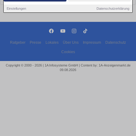
Einstellungen
Datenschutzerklärung
Ratgeber
Presse
Lokales
Über Uns
Impressum
Datenschutz
Cookies
Copyright © 2000 - 2026 | 1A Infosysteme GmbH | Content by: 1A-Anzeigenmarkt.de
09.08.2026