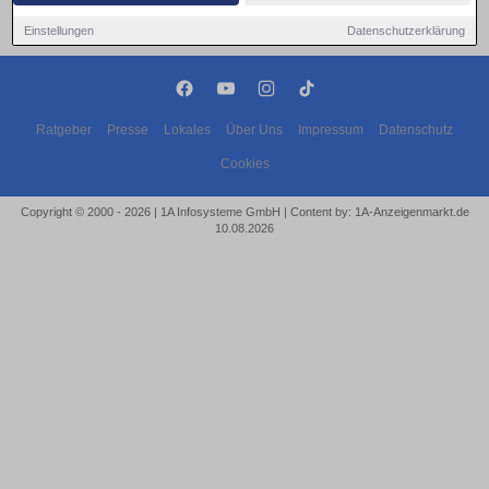
Einstellungen
Datenschutzerklärung
Ratgeber
Presse
Lokales
Über Uns
Impressum
Datenschutz
Cookies
Copyright © 2000 - 2026 | 1A Infosysteme GmbH | Content by: 1A-Anzeigenmarkt.de
10.08.2026