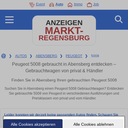
Event
Auto
Immo
Job
ANZEIGEN
MARKT-
REGENSBURG
❯
AUTOS
❯
ABENSBERG
❯
PEUGEOT
❯
5008
Peugeot 5008 gebraucht in Abensberg entdecken –
Gebrauchtwagen von privat & Händler
Finden Sie in Abensberg Ihren gebrauchten Peugeot 5008
Suchen Sie in Abensberg einen Peugeot 5008 Gebrauchtwagen? Entdecken
Sie gebrauchte 5008 von Peugeot in verschiedenen Ausführungen und
Preisklassen von privat und vom Händler.
Leider konnten wir derzeit keine passenden Autos finden. Schauen Sie
bald wieder vorbei!
Alle Cookies akzeptieren
Alle Cookies ablehnen