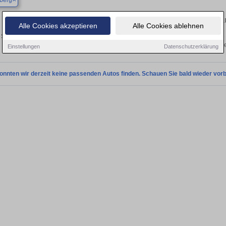
berg
Finden Sie in Abensberg Ihren gebra
Alle Cookies akzeptieren
Alle Cookies ablehnen
Sie in Abensberg einen Fiat Ducato Gebrauchtwagen? Entdecken Sie gebrauchte 
von privat und vom Händle
Einstellungen
Datenschutzerklärung
onnten wir derzeit keine passenden Autos finden. Schauen Sie bald wieder vorb