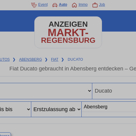
Event
Auto
Immo
Job
ANZEIGEN
MARKT-
REGENSBURG
UTOS
❯
ABENSBERG
❯
FIAT
❯
DUCATO
Fiat Ducato gebraucht in Abensberg entdecken – G
×