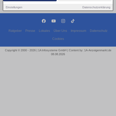
Einstellungen
Datenschutzerklärung
Ratgeber
Presse
Lokales
Über Uns
Impressum
Datenschutz
Cookies
Copyright © 2000 - 2026 | 1A Infosysteme GmbH | Content by: 1A-Anzeigenmarkt.de
08.08.2026