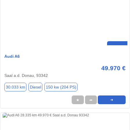
Audi A6
49.970 €
Saal a.d. Donau, 93342
30.033 km
Diesel
150 kw (204 PS)
★
➦
➜