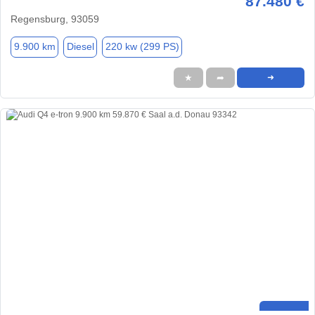
87.480 €
Regensburg, 93059
9.900 km
Diesel
220 kw (299 PS)
★
➦
➜