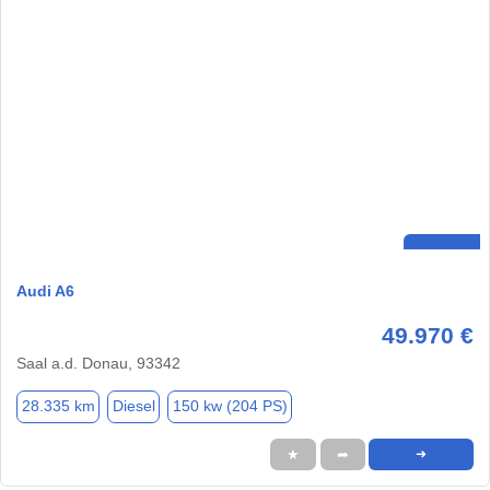
Audi A6
49.970 €
Saal a.d. Donau, 93342
28.335 km
Diesel
150 kw (204 PS)
★
➦
➜