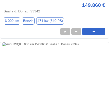
149.860 €
Saal a.d. Donau, 93342
6.000 km
Benzin
471 kw (640 PS)
★
➦
➜