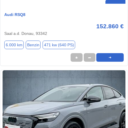
Audi RSQ8
152.860 €
Saal a.d. Donau, 93342
6.000 km
Benzin
471 kw (640 PS)
★
➦
➜