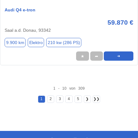
Audi Q4 e-tron
59.870 €
Saal a.d. Donau, 93342
9.900 km
Elektro
210 kw (286 PS)
★
➦
➜
1 - 10 von 309
1
2
3
4
5
❯
❯❯