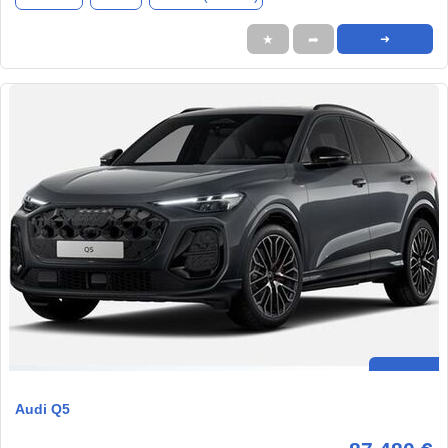
★
➦
➜
Audi Q5