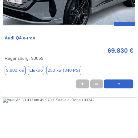
Audi Q4 e-tron
69.830 €
Regensburg, 93059
9.900 km
Elektro
250 kw (340 PS)
★
➦
➜