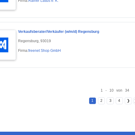
Firma:
Rainer Lattus e. K.
Verkaufsberater/Verkäufer (w/m/d) Regensburg
Regensburg, 93019
Firma:
freenet Shop GmbH
1 - 10 von 34
1
2
3
4
❯