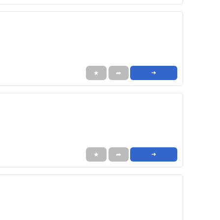
★
➦
➜
★
➦
➜