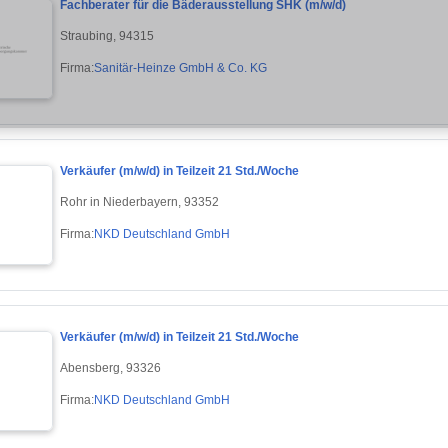
Fachberater für die Bäderausstellung SHK (m/w/d)
Straubing, 94315
Firma:
Sanitär-Heinze GmbH & Co. KG
Verkäufer (m/w/d) in Teilzeit 21 Std./Woche
Rohr in Niederbayern, 93352
Firma:
NKD Deutschland GmbH
Verkäufer (m/w/d) in Teilzeit 21 Std./Woche
Abensberg, 93326
Firma:
NKD Deutschland GmbH