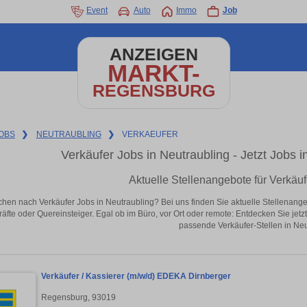
Event
Auto
Immo
Job
ANZEIGEN
MARKT-
REGENSBURG
OBS
❯
NEUTRAUBLING
❯
VERKAEUFER
Verkäufer Jobs in Neutraubling - Jetzt Jobs in
Aktuelle Stellenangebote für Verkäuf
chen nach Verkäufer Jobs in Neutraubling? Bei uns finden Sie aktuelle Stellenangebot
äfte oder Quereinsteiger. Egal ob im Büro, vor Ort oder remote: Entdecken Sie jet
passende Verkäufer-Stellen in Neu
Verkäufer / Kassierer (m/w/d) EDEKA Dirnberger
Regensburg, 93019