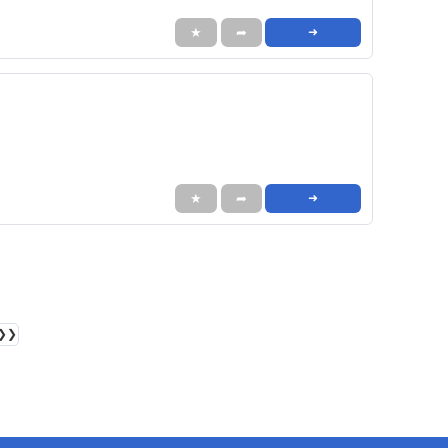
★
➦
➜
★
➦
➜
❯❯