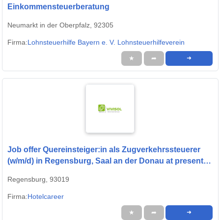
Einkommensteuerberatung
Neumarkt in der Oberpfalz, 92305
Firma:
Lohnsteuerhilfe Bayern e. V. Lohnsteuerhilfeverein
★
➦
➜
Job offer Quereinsteiger:in als Zugverkehrssteuerer
(w/m/d) in Regensburg, Saal an der Donau at presented
by StepStone
Regensburg, 93019
Firma:
Hotelcareer
★
➦
➜