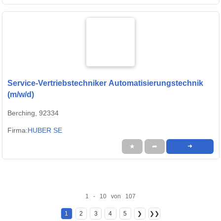
Service-Vertriebstechniker Automatisierungstechnik
(m/w/d)
Berching, 92334
Firma:
HUBER SE
★
➦
➜
1 - 10 von 107
1
2
3
4
5
❯
❯❯