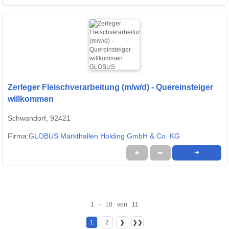
Zerleger Fleischverarbeitung (m/w/d) - Quereinsteiger
willkommen
Schwandorf, 92421
Firma:
GLOBUS Markthallen Holding GmbH & Co. KG
★
➦
➜
1 - 10 von 11
1
2
❯
❯❯