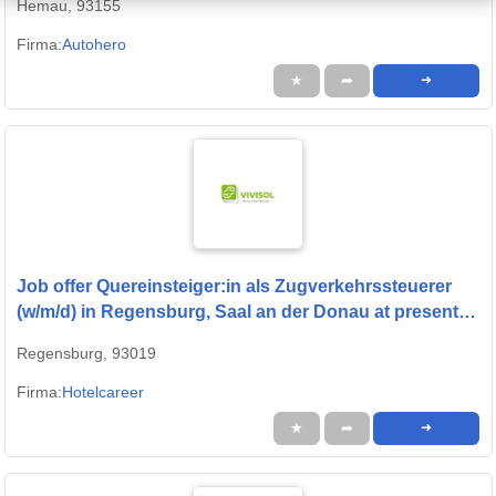
Hemau, 93155
Firma:
Autohero
★
➦
➜
Job offer Quereinsteiger:in als Zugverkehrssteuerer
(w/m/d) in Regensburg, Saal an der Donau at presented
by StepStone
Regensburg, 93019
Firma:
Hotelcareer
★
➦
➜