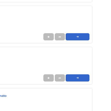
★
➦
➜
★
➦
➜
rutto