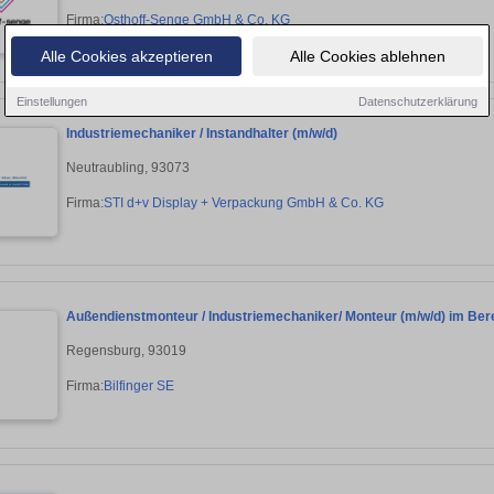
Firma:
Osthoff-Senge GmbH & Co. KG
Alle Cookies akzeptieren
Alle Cookies ablehnen
Einstellungen
Datenschutzerklärung
Industriemechaniker / Instandhalter (m/w/d)
Neutraubling, 93073
Firma:
STI d+v Display + Verpackung GmbH & Co. KG
Außendienstmonteur / Industriemechaniker/ Monteur (m/w/d) im Ber
Regensburg, 93019
Firma:
Bilfinger SE