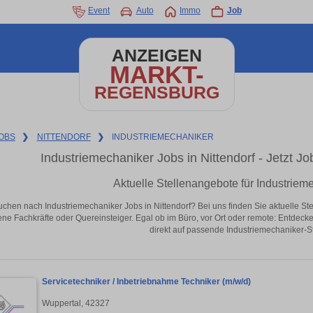
Event
Auto
Immo
Job
ANZEIGEN
MARKT-
REGENSBURG
OBS
❯
NITTENDORF
❯
INDUSTRIEMECHANIKER
Industriemechaniker Jobs in Nittendorf - Jetzt Job
Aktuelle Stellenangebote für Industrieme
uchen nach Industriemechaniker Jobs in Nittendorf? Bei uns finden Sie aktuelle Stell
ene Fachkräfte oder Quereinsteiger. Egal ob im Büro, vor Ort oder remote: Entdeck
direkt auf passende Industriemechaniker-Ste
Servicetechniker / Inbetriebnahme Techniker (m/w/d)
Wuppertal, 42327