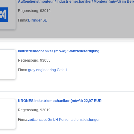
Außendienstmonteur / Industriemechaniker/ Monteur (m/w/d) im Ber
Regensburg, 93019
Firma:
Bilfinger SE
Industriemechaniker (m/w/d) Stanzteilefertigung
Regensburg, 93055
Firma:
grey engineering GmbH
KRONES Industriemechaniker (m/w/d) 22,97 EUR
Regensburg, 93019
Firma:
zeitconcept GmbH Personaldienstleistungen