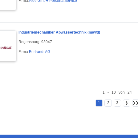
Firma:
Aide GmbH PersonalService
Industriemechaniker Abwassertechnik (m/w/d)
Regensburg, 93047
Firma:
Bertrandt AG
1 - 10 von 24
1
2
3
❯
❯