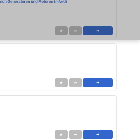
eich Generatoren und Motoren (m/w/d)
★
➦
➜
★
➦
➜
★
➦
➜