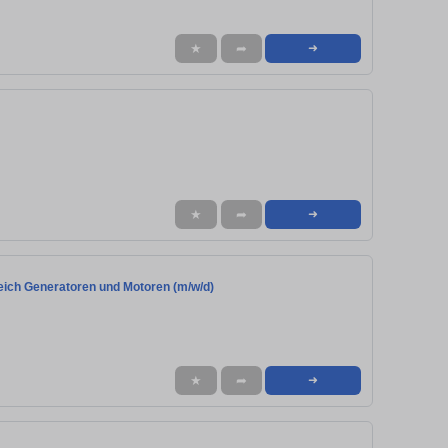
★
➦
➜
★
➦
➜
eich Generatoren und Motoren (m/w/d)
★
➦
➜