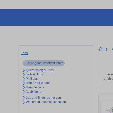
❯
J
Jobs
Hier Angebot veröffentlichen
❯ Quereinsteiger Jobs
Sie s
❯ Teilzeit Jobs
erfahr
❯ Minijobs
❯ Home-Office Jobs
❯ Remote Jobs
❯ Ausbildung
❯ Job und Bildungsmessen
❯ Weiterbildungsmöglichkeiten