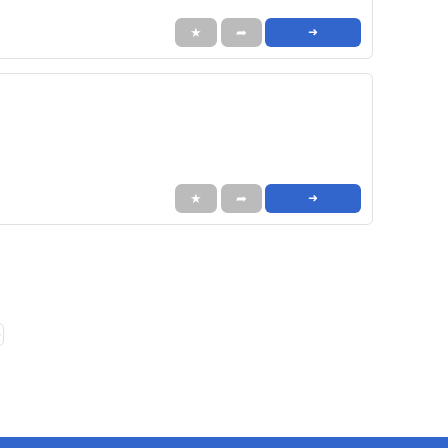
★
➦
➜
★
➦
➜
❯