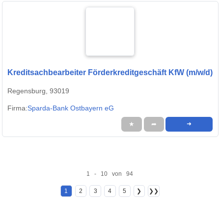
Kreditsachbearbeiter Förderkreditgeschäft KfW (m/w/d)
Regensburg, 93019
Firma:
Sparda-Bank Ostbayern eG
★
➦
➜
1 - 10 von 94
1
2
3
4
5
❯
❯❯