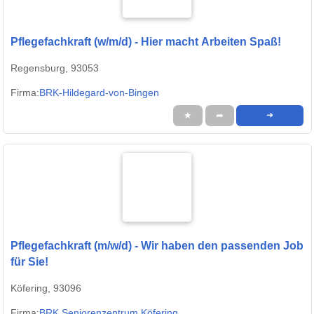
Pflegefachkraft (w/m/d) - Hier macht Arbeiten Spaß!
Regensburg, 93053
Firma:
BRK-Hildegard-von-Bingen
★
➦
➜
Pflegefachkraft (m/w/d) - Wir haben den passenden Job
für Sie!
Köfering, 93096
Firma:
BRK Seniorenzentrum Köfering