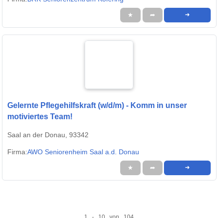
★
➦
➜
Gelernte Pflegehilfskraft (w/d/m) - Komm in unser
motiviertes Team!
Saal an der Donau, 93342
Firma:
AWO Seniorenheim Saal a.d. Donau
★
➦
➜
1 - 10 von 104