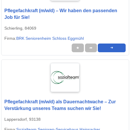
Pflegefachkraft (m/w/d) – Wir haben den passenden
Job für Sie!
Schierling, 84069
Firma:
BRK Seniorenheim Schloss Eggmühl
★
➦
➜
Pflegefachkraft (m/w/d) als Dauernachtwache – Zur
Verstärkung unseres Teams suchen wir Sie!
Lappersdorf, 93138
Firma:
Sozialteam Senioren-Servicehaus Hainsacker