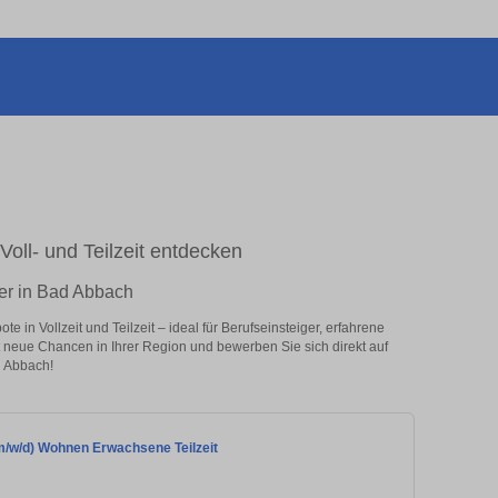
Voll- und Teilzeit entdecken
her in Bad Abbach
 in Vollzeit und Teilzeit – ideal für Berufseinsteiger, erfahrene
zt neue Chancen in Ihrer Region und bewerben Sie sich direkt auf
d Abbach!
(m/w/d) Wohnen Erwachsene Teilzeit