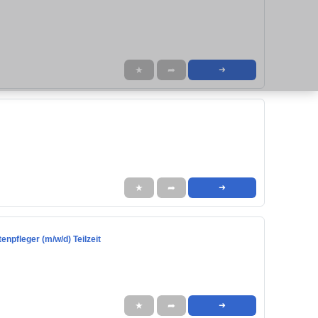
★
➦
➜
★
➦
➜
enpfleger (m/w/d) Teilzeit
★
➦
➜