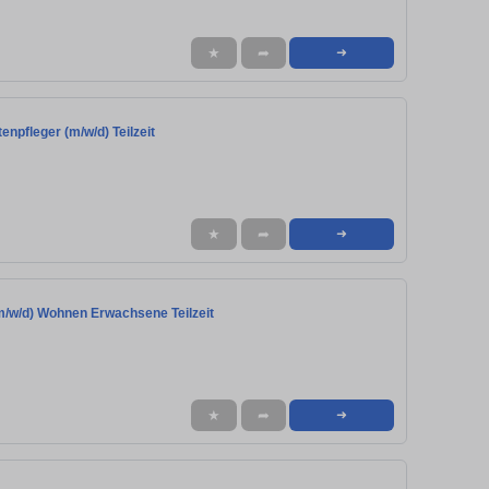
★
➦
➜
enpfleger (m/w/d) Teilzeit
★
➦
➜
(m/w/d) Wohnen Erwachsene Teilzeit
★
➦
➜