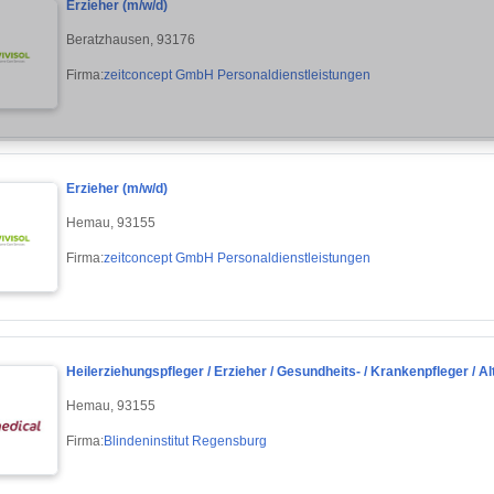
Erzieher (m/w/d)
Beratzhausen, 93176
Firma:
zeitconcept GmbH Personaldienstleistungen
Erzieher (m/w/d)
Hemau, 93155
Firma:
zeitconcept GmbH Personaldienstleistungen
Heilerziehungspfleger / Erzieher / Gesundheits- / Krankenpfleger / Alt
Hemau, 93155
Firma:
Blindeninstitut Regensburg