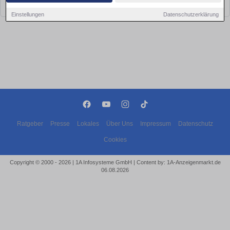
bald wieder vorbei!
Einstellungen
Datenschutzerklärung
Ratgeber
Presse
Lokales
Über Uns
Impressum
Datenschutz
Cookies
Copyright © 2000 - 2026 | 1A Infosysteme GmbH | Content by: 1A-Anzeigenmarkt.de
06.08.2026