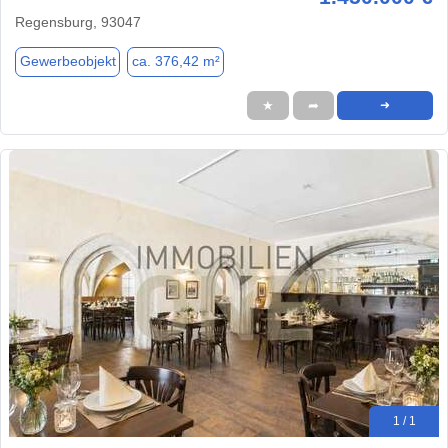
Regensburg, 93047
Gewerbeobjekt
ca. 376,42 m²
★
➦
➜
1 / 1