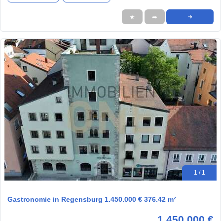
★
➦
➜
1 / 1
Gastronomie in Regensburg 1.450.000 € 376.42 m²
1.450.000 €