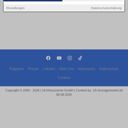
bald wieder vorbei!
Einstellungen
Datenschutzerklärung
Ratgeber
Presse
Lokales
Über Uns
Impressum
Datenschutz
Cookies
Copyright © 2000 - 2026 | 1A Infosysteme GmbH | Content by: 1A-Anzeigenmarkt.de
06.08.2026