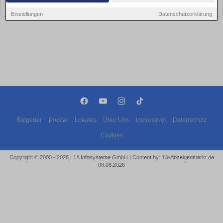
bald wieder vorbei!
Einstellungen
Datenschutzerklärung
Ratgeber
Presse
Lokales
Über Uns
Impressum
Datenschutz
Cookies
Copyright © 2000 - 2026 | 1A Infosysteme GmbH | Content by: 1A-Anzeigenmarkt.de
08.08.2026