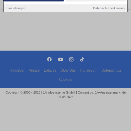
bald wieder vorbei!
Einstellungen
Datenschutzerklärung
Ratgeber
Presse
Lokales
Über Uns
Impressum
Datenschutz
Cookies
Copyright © 2000 - 2026 | 1A Infosysteme GmbH | Content by: 1A-Anzeigenmarkt.de
09.08.2026