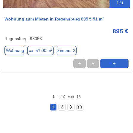
1 / 1
Wohnung zum Mieten in Regensburg 895 € 51 m²
895 €
Regensburg, 93053
Wohnung
ca. 51,00 m²
Zimmer 2
★
➦
➜
1 - 10 von 13
1
2
❯
❯❯