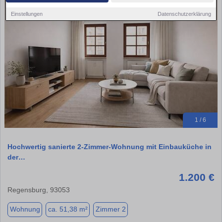
Einstellungen
Datenschutzerklärung
1 / 6
Hochwertig sanierte 2-Zimmer-Wohnung mit Einbauküche in
der…
1.200 €
Regensburg, 93053
Wohnung
ca. 51,38 m²
Zimmer 2