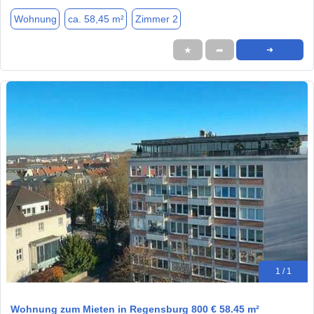
Wohnung
ca. 58,45 m²
Zimmer 2
★
➦
➜
1 / 1
Wohnung zum Mieten in Regensburg 800 € 58.45 m²