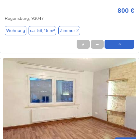
800 €
Regensburg, 93047
Wohnung
ca. 58,45 m²
Zimmer 2
★
➦
➜