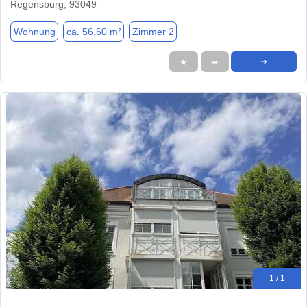
Regensburg, 93049
Wohnung
ca. 56,60 m²
Zimmer 2
★
➦
➜
1 / 1