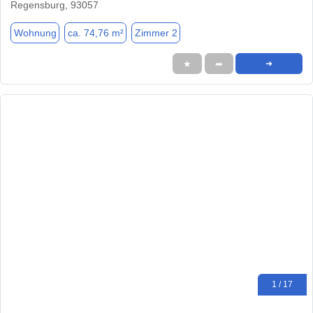
Regensburg, 93057
Wohnung
ca. 74,76 m²
Zimmer 2
★
➦
➜
1 / 17