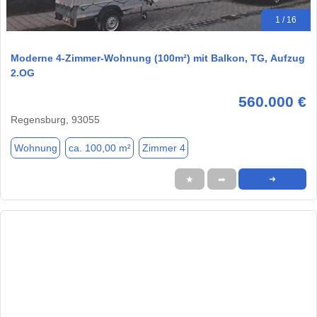
1 / 16
Moderne 4-Zimmer-Wohnung (100m²) mit Balkon, TG, Aufzug
2.OG
560.000 €
Regensburg, 93055
Wohnung
ca. 100,00 m²
Zimmer 4
★
➦
➜