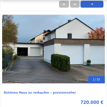
★
➦
➜
1 / 15
Schönes Haus zu verkaufen – provisionsfrei
720.000 €