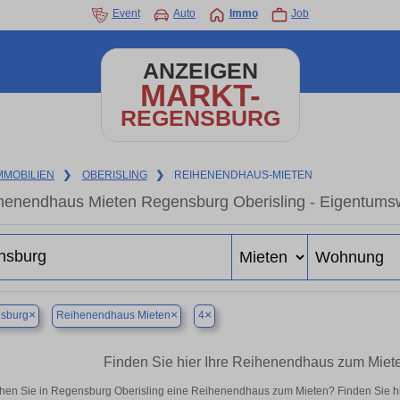
Event
Auto
Immo
Job
ANZEIGEN
MARKT-
REGENSBURG
MMOBILIEN
❯
OBERISLING
❯
REIHENENDHAUS-MIETEN
henendhaus Mieten Regensburg Oberisling - Eigentumsw
×
×
×
sburg
Reihenendhaus Mieten
4
Finden Sie hier Ihre Reihenendhaus zum Miet
hen Sie in Regensburg Oberisling eine Reihenendhaus zum Mieten? Finden Sie h