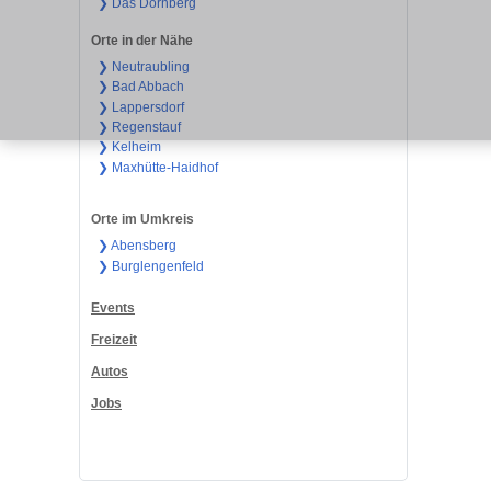
❯ Das Dörnberg
Orte in der Nähe
❯ Neutraubling
❯ Bad Abbach
❯ Lappersdorf
❯ Regenstauf
❯ Kelheim
❯ Maxhütte-Haidhof
Orte im Umkreis
❯ Abensberg
❯ Burglengenfeld
Events
Freizeit
Autos
Jobs