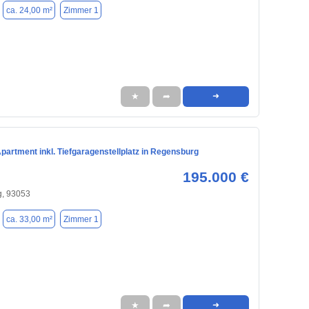
ca. 24,00 m²
Zimmer 1
★
➦
➜
artment inkl. Tiefgaragenstellplatz in Regensburg
195.000 €
, 93053
ca. 33,00 m²
Zimmer 1
★
➦
➜