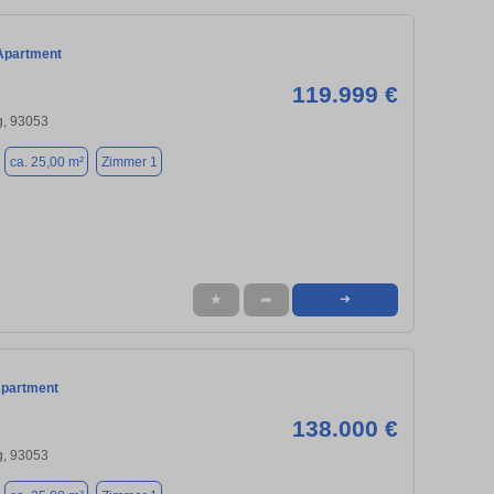
Apartment
119.999 €
, 93053
ca. 25,00 m²
Zimmer 1
★
➦
➜
Apartment
138.000 €
, 93053