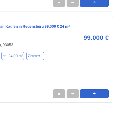
★
➦
➜
m Kaufen in Regensburg 99.000 € 24 m²
99.000 €
, 93053
ca. 24,00 m²
Zimmer 1
★
➦
➜