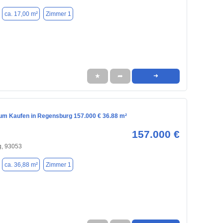
ca. 17,00 m²
Zimmer 1
★
➦
➜
m Kaufen in Regensburg 157.000 € 36.88 m²
157.000 €
, 93053
ca. 36,88 m²
Zimmer 1