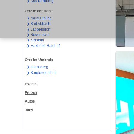
❯ Das Dörnberg
Orte in der Nähe
❯ Neutraubling
❯ Bad Abbach
❯ Lappersdorf
❯ Regenstauf
❯ Kelheim
❯ Maxhütte-Haidhof
Orte im Umkreis
❯ Abensberg
❯ Burglengenfeld
Events
Freizeit
Autos
Jobs