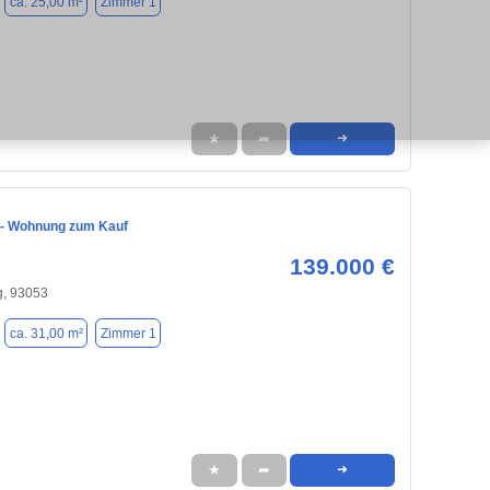
ca. 25,00 m²
Zimmer 1
★
➦
➜
 - Wohnung zum Kauf
139.000 €
, 93053
ca. 31,00 m²
Zimmer 1
★
➦
➜