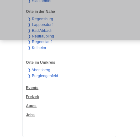
❯ Stadtamhof
Orte in der Nähe
❯ Regensburg
❯ Lappersdorf
❯ Bad Abbach
❯ Neutraubling
❯ Regenstauf
❯ Kelheim
Orte im Umkreis
❯ Abensberg
❯ Burglengenfeld
Events
Freizeit
Autos
Jobs