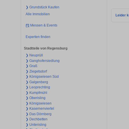
❯ Grundstück Kaufen
Alle Immobilien
Leider k
Messen & Events
Experten finden
Stadtteile von Regensburg
❯ Neuprüll
❯ Ganghofersiedlung
❯ Graß
❯ Ziegetsdorf
❯ Königswiesen Süd
❯ Galgenberg
❯ Leoprechting
❯ Kumpfmühl
❯ Oberisling
❯ Königswiesen
❯ Kasernenviertel
❯ Das Dörnberg
❯ Dechbetten
❯ Unterisling