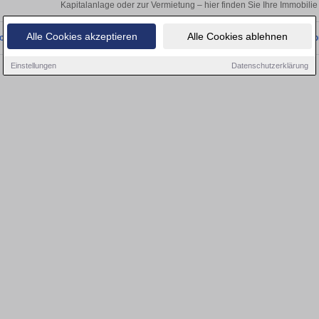
Kapitalanlage oder zur Vermietung – hier finden Sie Ihre Immobili
Alle Cookies akzeptieren
Alle Cookies ablehnen
onnten wir derzeit keine passenden Objekte finden. Schauen Sie bald wieder vo
Einstellungen
Datenschutzerklärung