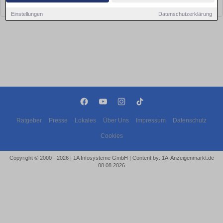
bald wieder vorbei!
Einstellungen
Datenschutzerklärung
Ratgeber
Presse
Lokales
Über Uns
Impressum
Datenschutz
Cookies
Copyright © 2000 - 2026 | 1A Infosysteme GmbH | Content by: 1A-Anzeigenmarkt.de
08.08.2026